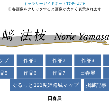
ギャラリーガイドネットTOPへ戻る
※ 各画像をクリックすると画像が大きく表示されます
ップ
作品1
作品2
作品3
品5
作品6
作品7
日春展
ぐるっと360度姫路城マップ
掲載記事
日春展