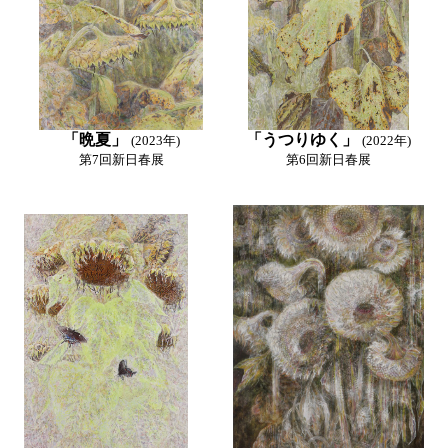
「晩夏」
「うつりゆく」
(2023年)
(2022年)
第7回新日春展
第6回新日春展