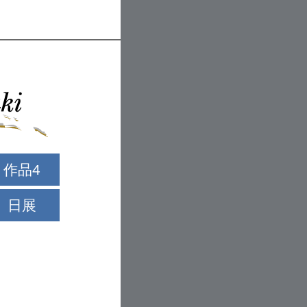
作品4
日展