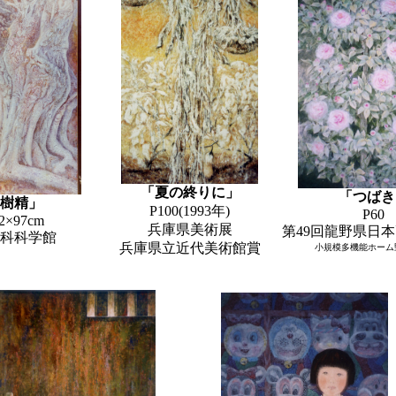
「夏の終りに」
「つばき
樹精」
P100(1993年)
P60
2×97cm
兵庫県美術展
第49回龍野県日
科科学館
兵庫県立近代美術館賞
小規模多機能ホーム