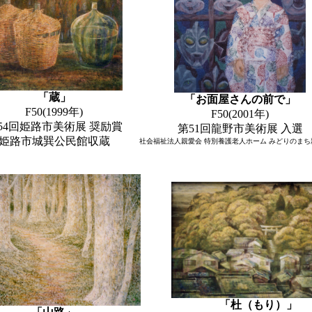
「蔵」
「お面屋さんの前で」
F50(1999年)
F50(2001年)
54回姫路市美術展 奨励賞
第51回龍野市美術展 入選
姫路市城巽公民館収蔵
社会福祉法人親愛会 特別養護老人ホーム みどりのまち
「杜（もり）」