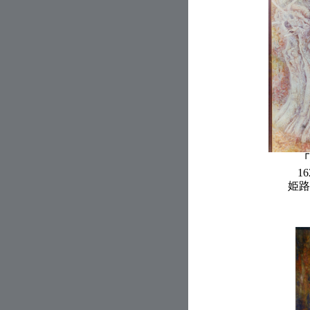
「
16
姫路