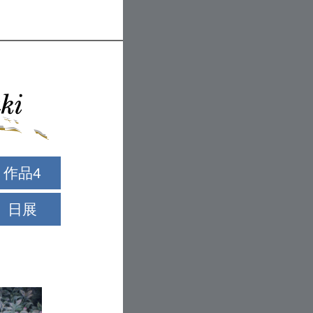
作品4
日展