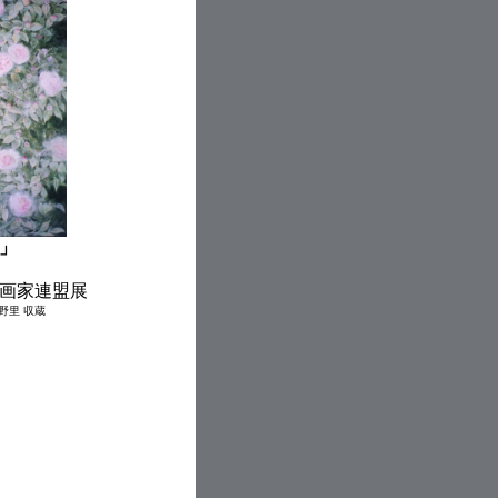
」
本画家連盟展
野里 収蔵