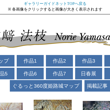
ギャラリーガイドネットTOPへ戻る
※ 各画像をクリックすると画像が大きく表示されます
ップ
作品1
作品2
作品3
品5
作品6
作品7
日春展
ぐるっと360度姫路城マップ
掲載記事