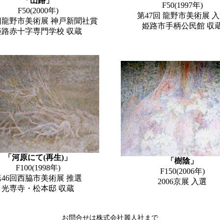
「山路」
F50(1997年)
F50(2000年)
第47回 龍野市美術展 
回龍野市美術展 神戸新聞社賞
姫路市手柄公民館 収
姫路赤十字専門学校 収蔵
「河原にて(再生)」
「樹陰」
F100(1998年)
F150(2006年)
第46回西脇市美術展 推選
2006京展 入選
光専寺・松本邸 収蔵
お問合せは株式会社麗人社まで