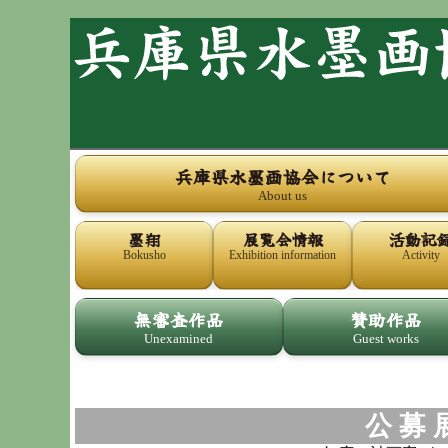
兵庫県水墨画協会について
About us
墨翔
展覧会情報
活動記
Bokusho
Exhibition information
Activity
無審査作品
賛助作品
Unexamined
Guest works
公 募 