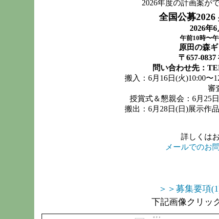
2026年度の計画案
全国公募202
2026年
午前10時〜午
原田の森ギ
〒657-08
問い合わせ先：TEL・F
搬入：6月16日(火)10:0
審
授賞式＆懇親会：6月25日
搬出：6月28日(日)展示作品15:
詳しくは
メールでのお
＞＞募集要項(1
下記画像クリッ