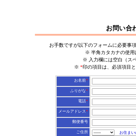
お問い合
お手数ですが以下のフォームに必要事
※ 半角カタカナの使
※ 入力欄には空白（ス
※
*
印の項目は、必須項目と
お名前
*
ふりがな
*
電話
*
メールアドレス
*
郵便番号
ご住所
お住まい