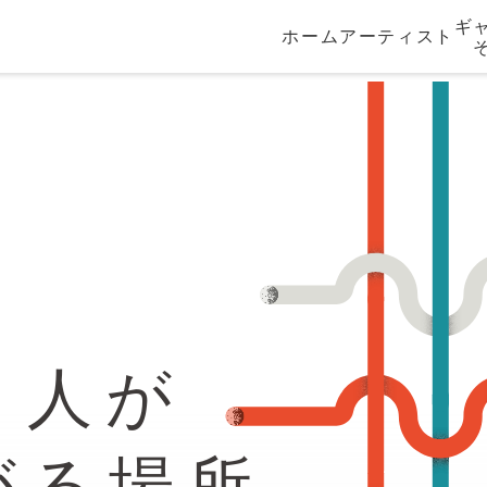
ギ
ホーム
アーティスト
と人が
がる場所