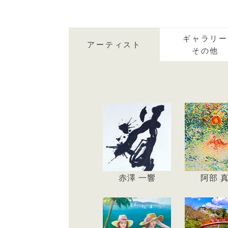
2026.8.6
「茶臼山画廊」 展覧会情
2026.8.6
ギャラリー
アーティスト
「目黒 礼子」 アーティス
その他
2026.8.6
「一般社団法人 京都墨彩画
た。
赤澤 一響
阿部 