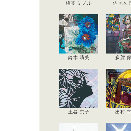
権藤 ミノル
佐々木 
鈴木 晴美
多賀 
土谷 京子
出村 