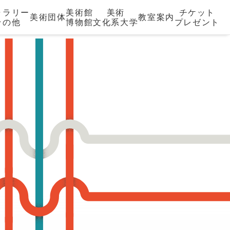
ャラリー
美術館
美術
チケット
美術団体
教室案内
その他
博物館
文化系大学
プレゼント