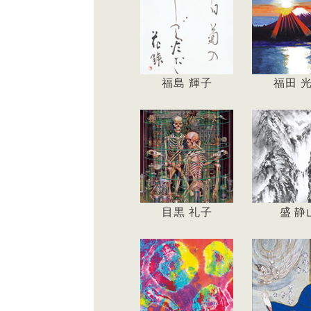
福島 輝子
福田 
目黒 礼子
盛 静