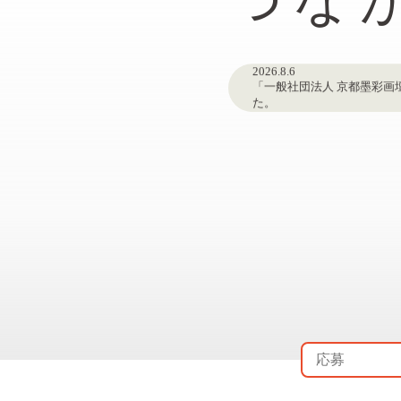
2026.8.5
「大道 登志子」 展覧会情
2026.8.5
「湯浅 郁子」 作品情報を
2026.8.4
「長谷川 さゆり」 展覧会
2026.8.3
「茶臼山画廊」 展覧会情
2026.8.3
「ナルミヤ戎橋画廊」 展
2026.8.6
2026年8月8日（土）～8
2026.8.6
「ギャラリー香」 展覧会