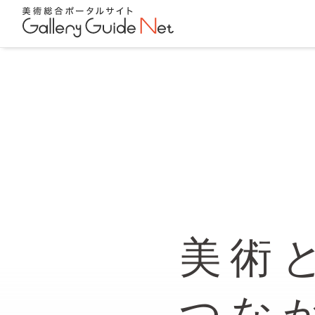
美術
つな