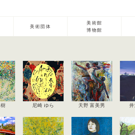
報を更新しました。
美術館
美術団体
トページを公開しました。
博物館
壇」 第28回京都墨彩画壇展の作品を更新しまし
真樹
尼崎 ゆら
天野 富美男
井