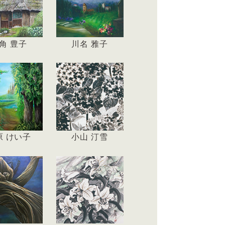
角 豊子
川名 雅子
原 けい子
小山 汀雪