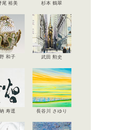
野尾 裕美
杉本 鶴翠
野 和子
武田 勲史
納 寿逕
長谷川 さゆり