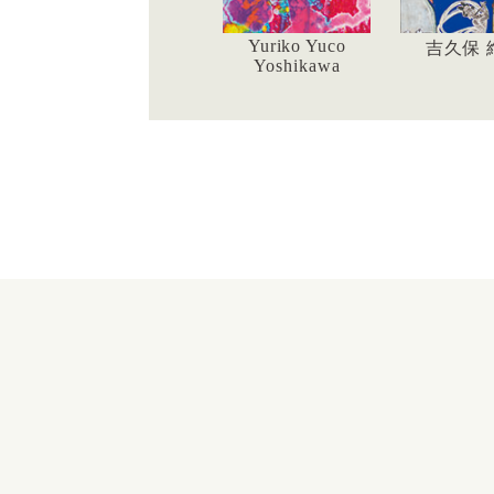
Yuriko Yuco
吉久保 
Yoshikawa