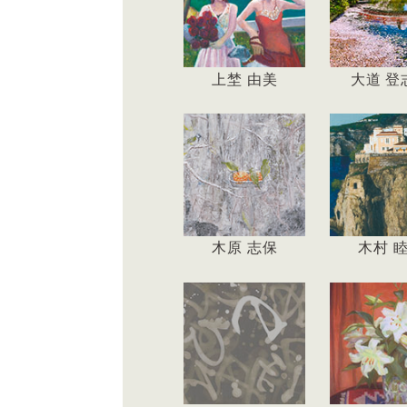
上埜 由美
大道 登
木原 志保
木村 