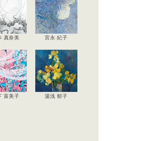
本 真奈美
宮永 紀子
下 富美子
湯浅 郁子