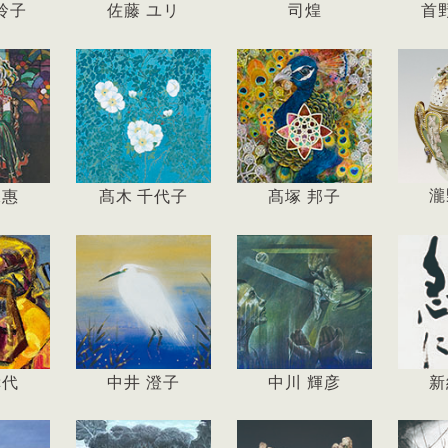
玲子
佐藤 ユリ
司煌
首
瀧
保惠
髙木 千代子
髙塚 邦子
幸代
中井 澄子
中川 輝彦
新