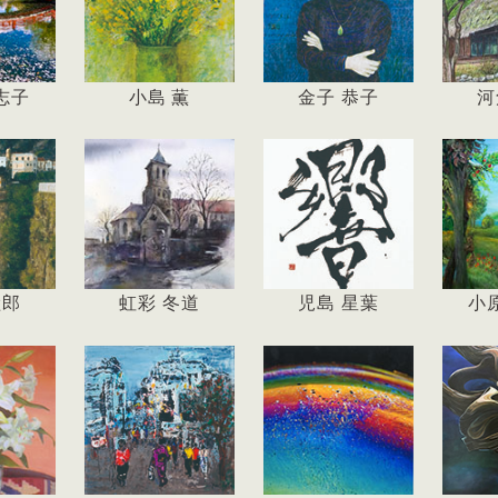
志子
小島 薫
金子 恭子
河
睦郎
虹彩 冬道
児島 星葉
小